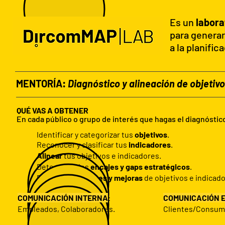
Es un
labora
para generar
a la planifi
MENTORÍA:
Diagnóstico y alineación de objetiv
QUÉ VAS A OBTENER
En cada público o grupo de interés que hagas el diagnóstic
Identificar y categorizar tus
objetivos
.
Reconocer y clasificar tus
indicadores
.
Alinear
tus objetivos e indicadores.
​Determinar los
encajes y gaps estratégicos
.
Plantear
soluciones y mejoras
de objetivos e indicado
COMUNICACIÓN INTERNA
:
COMUNICACIÓN 
Empleados, Colaboradores.
Clientes/Consum