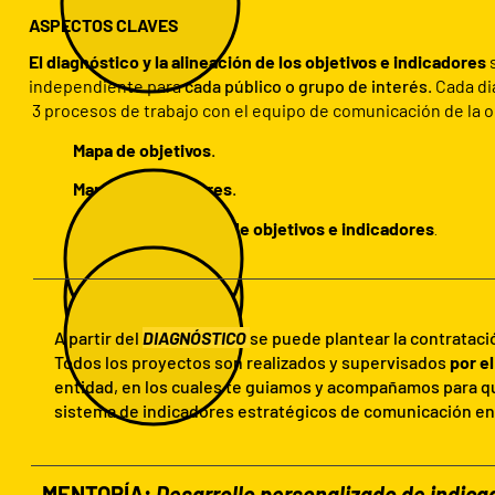
ASPECTOS CLAVES
El
diagnóstico y la alineación de los objetivos e indicadores
independiente para
cada público o grupo de interés
. Cada d
3 procesos de trabajo con el equipo de comunicación de la o
Mapa de objetivos
.
Mapa de indicadores
.
Matriz de alineación de objetivos e indicadores
.​
A partir del
DIAGNÓSTICO
se puede plantear la contratac
Todos los proyectos son realizados y supervisados
por el
entidad, en los cuales te guiamos y acompañamos para qu
sistema de indicadores estratégicos de comunicación en 
MENTORÍA:
Desarrollo personalizado de indica