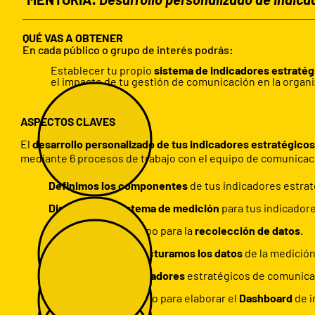
QUÉ VAS A OBTENER
En cada público o grupo de interés podrás:
Establecer tu propio
sistema de
i
ndicadores estraté
el impacto de tu gestión de comunicación en la organi
ASPECTOS CLAVES
El
desarrollo personalizado de tus indicadores estratégico
mediante 6 procesos de trabajo con el equipo de comunicac
Definimos los componentes
de tus indicadores estrat
Diseñamos
el
sistema de medición
para tus indicador
Apoyamos
a tu equipo para la
recolección de datos
.
Procesamos y estructuramos los datos
de la medición
Generamos tus indicadores
estratégicos de comunica
Apoyamos
a tu
equipo para elaborar el
Dashboard
de i