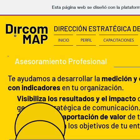
Esta página web se diseñó con la platafor
DIRECCIÓN ESTRATÉGICA D
INICIO
PERFIL
CAPACITACIONES
Asesoramiento Profesional
Te ayudamos a desarrollar la
medición y 
con indicadores
en tu organización.
Visibiliza los resultados y el impacto
d
gestión estratégica de comunicación
Demuestra la aportación de valor
de 
comunicativa a los objetivos de tu ent